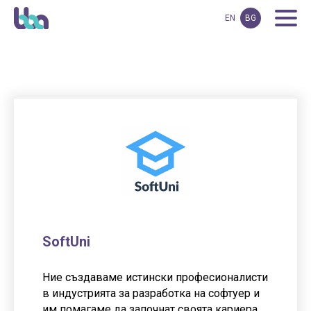
EN
BG
SoftUni
Ние създаваме истински професионалисти
в индустрията за разработка на софтуер и
им помагаме да започнат своята кариера.